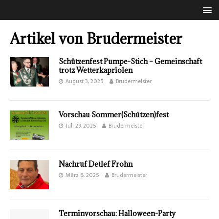
Artikel von
Brudermeister
Schützenfest Pumpe-Stich – Gemeinschaft
trotz Wetterkapriolen
August 3, 2025
Brudermeister
Vorschau Sommer(Schützen)fest
Juli 29, 2025
Brudermeister
Nachruf Detlef Frohn
März 8, 2025
Brudermeister
Terminvorschau: Halloween-Party