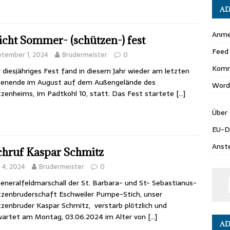
AD
Anme
icht Sommer- (schützen-) fest
Feed 
ptember 1, 2024
Brudermeister
0
Komm
 diesjähriges Fest fand in diesem Jahr wieder am letzten
enende im August auf dem Außengelände des
Word
zenheims, Im Padtkohl 10, statt. Das Fest startete
[…]
Über 
EU-
Anst
hruf Kaspar Schmitz
i 4, 2024
Brudermeister
0
eneralfeldmarschall der St. Barbara- und St- Sebastianus-
zenbruderschaft Eschweiler Pumpe-Stich, unser
zenbruder Kaspar Schmitz, verstarb plötzlich und
artet am Montag, 03.06.2024 im Alter von
[…]
AD