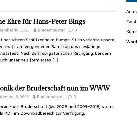
Anme
e Ehre für Hans-Peter Bings
Feed 
zember 10, 2023
Brudermeister
0
Komm
t besuchten Schützenheim Pumpe-Stich verlebte unsere
Word
rschaft am vergangenen Samstag das diesjährige
natsfest. Nach dem obligatorischen Kirchgang, bei dem
auch unser neu formiertes
[…]
onik der Bruderschaft nun im WWW
ptember 3, 2019
Brudermeister
0
hronik der Bruderschaft (bis 2009 und 2009-2019) steht
ls PDF im Downloadbereich zur Verfügung.