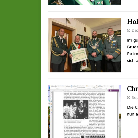
Hoh
De
Im gu
Brude
Patro
sich 
Chr
Se
Die C
nun a