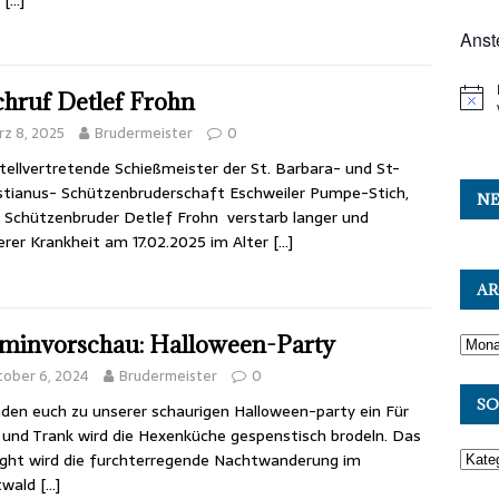
Anst
hruf Detlef Frohn
z 8, 2025
Brudermeister
0
tellvertretende Schießmeister der St. Barbara- und St-
tianus- Schützenbruderschaft Eschweiler Pumpe-Stich,
NE
 Schützenbruder Detlef Frohn verstarb langer und
rer Krankheit am 17.02.2025 im Alter
[…]
AR
minvorschau: Halloween-Party
ober 6, 2024
Brudermeister
0
SO
aden euch zu unserer schaurigen Halloween-party ein Für
 und Trank wird die Hexenküche gespenstisch brodeln. Das
ight wird die furchterregende Nachtwanderung im
twald
[…]