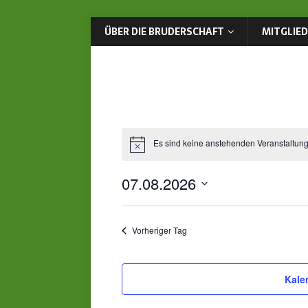
ÜBER DIE BRUDERSCHAFT
MITGLIE
Es sind keine anstehenden Veranstaltun
07.08.2026
D
a
t
Vorheriger Tag
u
m
w
Kale
ä
h