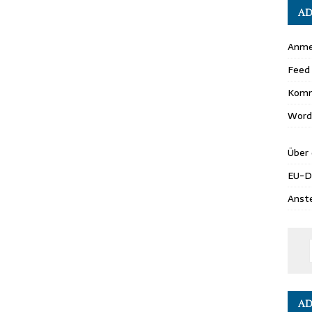
AD
Anme
Feed 
Komm
Word
Über 
EU-
Anst
AD