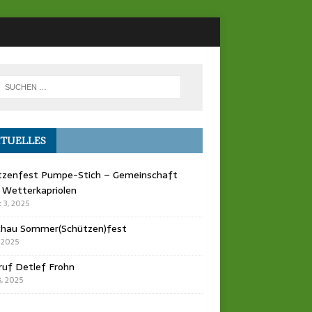
TUELLES
tzenfest Pumpe-Stich – Gemeinschaft
 Wetterkapriolen
 3, 2025
chau Sommer(Schützen)fest
, 2025
ruf Detlef Frohn
, 2025