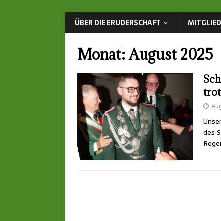
ÜBER DIE BRUDERSCHAFT
MITGLIE
Monat:
August 2025
Sch
tro
Aug
Unser
des S
Regen