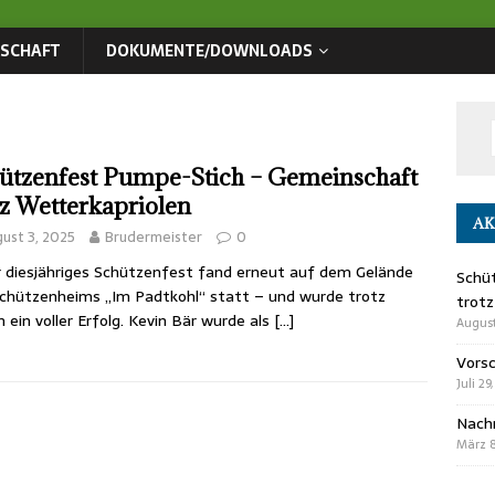
DSCHAFT
DOKUMENTE/DOWNLOADS
ützenfest Pumpe-Stich – Gemeinschaft
tz Wetterkapriolen
AK
ust 3, 2025
Brudermeister
0
 diesjähriges Schützenfest fand erneut auf dem Gelände
Schü
chützenheims „Im Padtkohl“ statt – und wurde trotz
trotz
 ein voller Erfolg. Kevin Bär wurde als
[…]
August
Vors
Juli 29
Nach
März 8