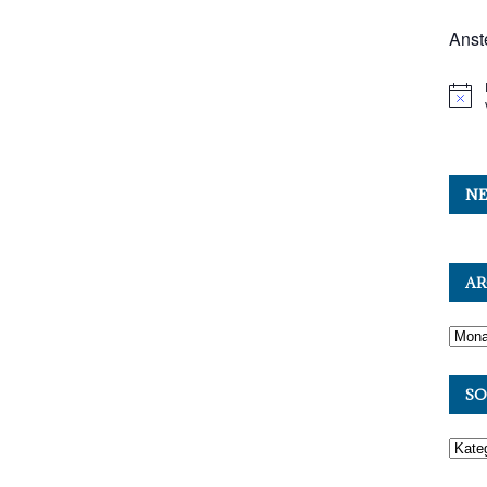
Anst
NE
AR
SO